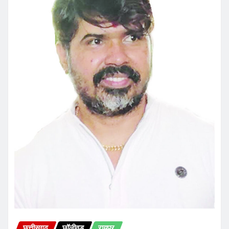
छत्तीसगढ़
छॉलीवुड
रायपुर