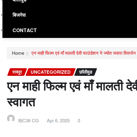
बिजनेस
CONTACT
Home
एन माही फिल्म एवं माँ मालती देवी फाउंडेशन ने ज्योत जवारा विसर्जन य
रायपुर
UNCATEGORIZED
छॉलीवुड
एन माही फिल्म एवं माँ मालती दे
स्वागत
IBC36 CG
Apr 6, 2025
0