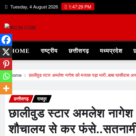
Skip
Tuesday, 4 August 2026
1:47:30 PM
to
content
HOME
राष्ट्रीय
छत्तीसगढ़
मध्यप्रदेश
छ
Home
छालीवुड स्टार अमलेश नागेश को मजाक पड़ा भारी..बाबा घासीदास अ
छत्तीसगढ़
रायपुर
छालीवुड स्टार अमलेश नागेश
शौचालय से कर फंसे..सतनामी