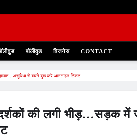
ॉलीवुड
बॉलीवुड
बिजनेस
CONTACT
 के हालात…असुविधा से बचने बुक करे आनलाइन टिकट
 दर्शकों की लगी भीड़…सड़क मे
कट