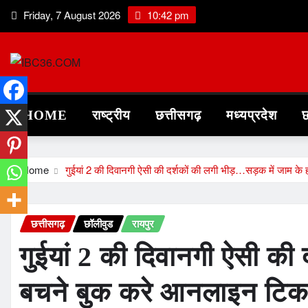
Skip
Friday, 7 August 2026
10:42 pm
to
content
HOME
राष्ट्रीय
छत्तीसगढ़
मध्यप्रदेश
छ
Home
गुईयां 2 की दिवानगी ऐसी की दर्शकों की लगी भीड़…सड़क में जाम
छत्तीसगढ़
छॉलीवुड
रायपुर
गुईयां 2 की दिवानगी ऐसी की
बचने बुक करे आनलाइन टि